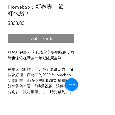
Homebao：新春專「鼠」
紅包袋！
Price
$368.00
Out of Stock
關於紅包袋～ 它代表著美好的祝福，同
時也保佑在新的一年裡健康吉利。
在華人習俗裡，「紅色」象徵活力、愉
快及好運，而此回的2020 #Homebao 
新春計畫，由五位設計師重新解構關於
紅包袋的本質 -「傳遞祝福」這件事，
分別以「鼠財滾滾」、「時光歲到」、
「鼠狗蟻Su Go I」、「鼠光」、「鼠錢
製造機」五款不同色系紅包袋，詮釋各
自的觀點與傳遞五種「鼠年的祝福」給
您！