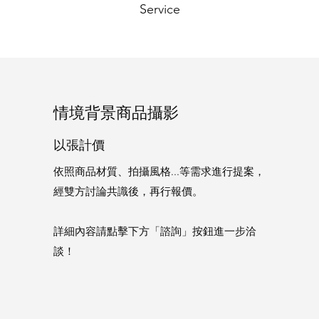
Service
情境背景商品攝影
​​以張計價
依照商品材質、拍攝風格...等需求進行提案，
經雙方討論共識後，再行報價。
詳細內容請點擊下方「諮詢」按鈕進一步洽
談！