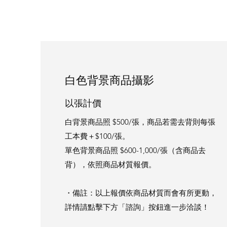
白色背景商品攝影​
​以張計價
白背景商品照 $500/張，商品若需去背則每張
工本費＋$100/張。
單色背景商品照 $600-1,000/張（含商品去
背），依照商品材質報價。
・備註：以上報價依商品材質而會有所更動，
詳情請點擊下方「諮詢」按鈕進一步洽談！